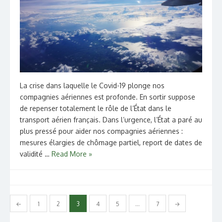
La crise dans laquelle le Covid-19 plonge nos
compagnies aériennes est profonde. En sortir suppose
de repenser totalement le rôle de l’État dans le
transport aérien français. Dans l’urgence, l’État a paré au
plus pressé pour aider nos compagnies aériennes :
mesures élargies de chômage partiel, report de dates de
validité …
Read More »
Pagination
←
1
2
3
4
5
…
7
→
des