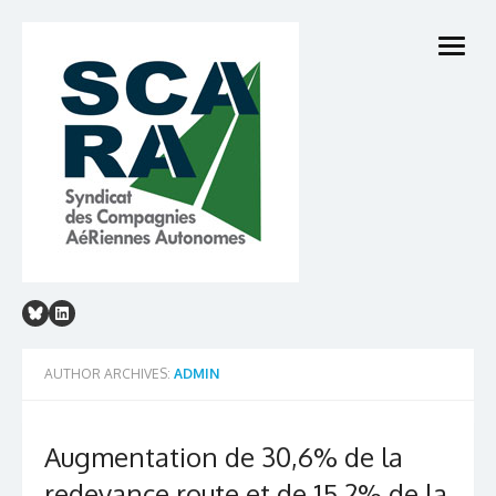
Skip
to
open
content
menu
AUTHOR ARCHIVES:
ADMIN
Augmentation de 30,6% de la
redevance route et de 15,2% de la