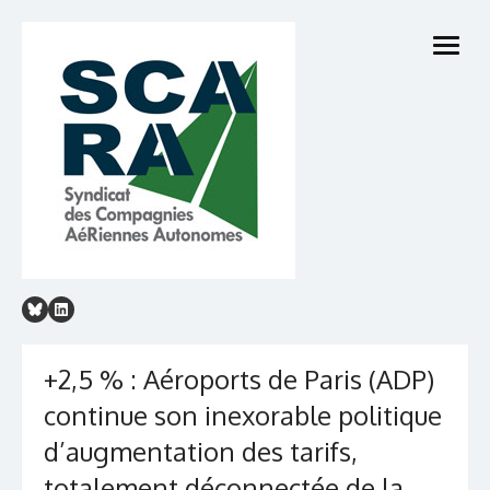
Skip
to
open
content
menu
+2,5 % : Aéroports de Paris (ADP)
continue son inexorable politique
d’augmentation des tarifs,
totalement déconnectée de la