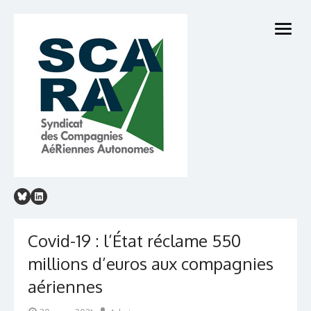
Skip
to
open
content
menu
Covid-19 : l’État réclame 550
millions d’euros aux compagnies
aériennes