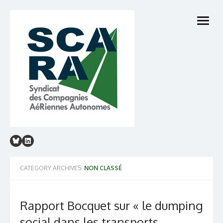
Skip
to
open
content
menu
CATEGORY ARCHIVES:
NON CLASSÉ
Rapport Bocquet sur « le dumping
social dans les transports