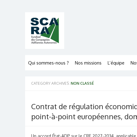
Skip
to
content
Qui sommes-nous ?
Nos missions
L’équipe
No
CATEGORY ARCHIVES:
NON CLASSÉ
Contrat de régulation économiqu
point-à-point européennes, dom
Un accord État-ADP sur le CRE 2027-2034, applicable 