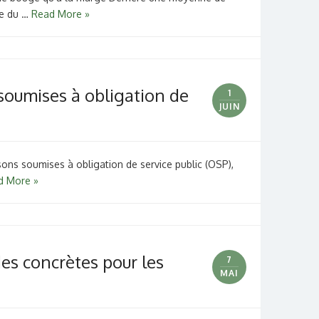
de du …
Read More »
s soumises à obligation de
1
JUIN
aisons soumises à obligation de service public (OSP),
d More »
es concrètes pour les
7
MAI