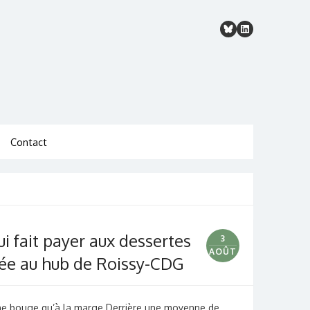
Contact
 fait payer aux dessertes
3
AOÛT
née au hub de Roissy-CDG
i ne bouge qu’à la marge Derrière une moyenne de