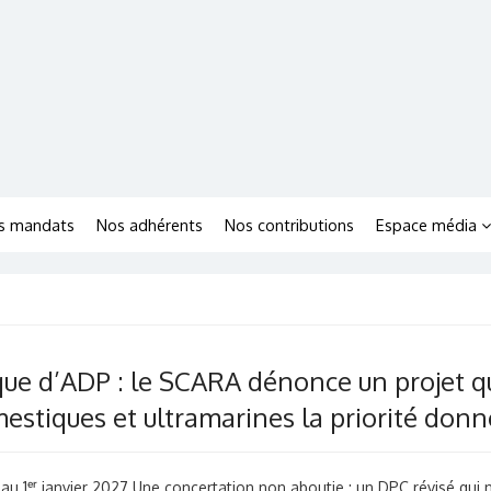
s mandats
Nos adhérents
Nos contributions
Espace média
e d’ADP : le SCARA dénonce un projet qui
estiques et ultramarines la priorité don
au 1ᵉʳ janvier 2027 Une concertation non aboutie : un DPC révisé qu