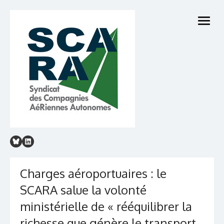
Skip
to
open
content
menu
Charges aéroportuaires : le
SCARA salue la volonté
ministérielle de « rééquilibrer la
richesse que génère le transport