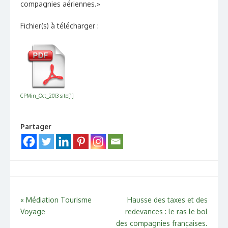
compagnies aériennes.»
Fichier(s) à télécharger :
CPMin_Oct_2013 site[1]
Partager
Navigation
«
Médiation Tourisme
Hausse des taxes et des
Voyage
redevances : le ras le bol
de
des compagnies françaises.