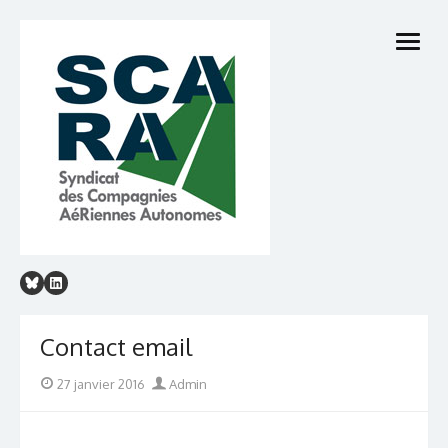
Skip
to
open
content
menu
Contact email
Posted
Author
27 janvier 2016
Admin
on