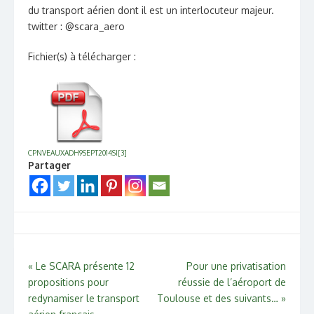
du transport aérien dont il est un interlocuteur majeur.
twitter : @scara_aero
Fichier(s) à télécharger :
CPNVEAUXADH9SEPT2014SI[3]
Partager
Navigation
«
Le SCARA présente 12
Pour une privatisation
propositions pour
réussie de l’aéroport de
de
redynamiser le transport
Toulouse et des suivants…
»
l’article