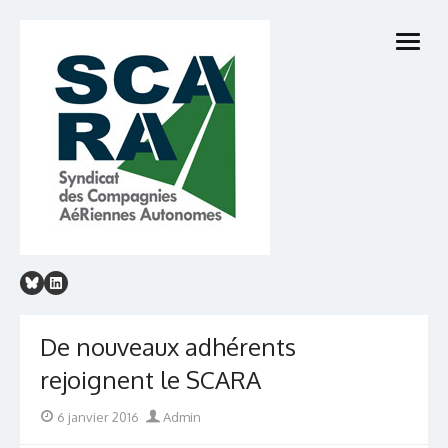
Skip
to
open
content
menu
De nouveaux adhérents
rejoignent le SCARA
Posted
Author
6 janvier 2016
Admin
on