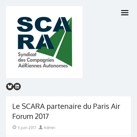
Skip
to
open
content
menu
Le SCARA partenaire du Paris Air
Forum 2017
Posted
Author
5 juin 2017
Admin
on