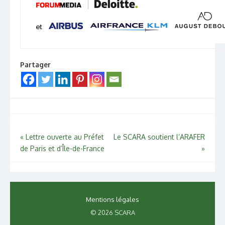
Partager
Navigation
«
Lettre ouverte au Préfet
Le SCARA soutient l’ARAFER
de Paris et d’Île-de-France
»
de
l’article
Mentions légales
© 2026 SCARA