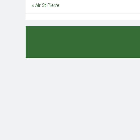
Navigation
«
Air St Pierre
de
l’article