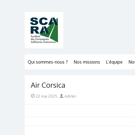
Skip
to
content
Qui sommes-nous ?
Nos missions
L’équipe
No
Air Corsica
Posted
Author
22 mai 2025
Admin
on